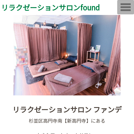
リラクゼーションサロンfound
T
o
g
g
l
e
n
a
v
i
g
a
t
i
o
n
リラクゼーションサロン ファンデ
杉並区高円寺南【新高円寺】にある